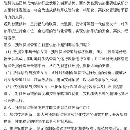
智慧供热已然成为供热行业发展的崭新趋势。而作为智慧供热重要组成部分
的预制保温管道，将会为达成供热系统智能化、精细化、高效化管理给予强
有力的支撑。
说到智慧供热，是指借助物联网、大数据、云计算等新一代信息技术，对供
热系统进行全方位、全过程的智能化管理，实现供热系统的安全、高效、经
济运行。
那么，预制保温管道在智慧供热中起到哪些作用呢？
（
1
）数据采集与传输方面：预制保温管道能够将温度、压力、流量等传感
器予以集成，实时地对供热管网的运行数据进行采集，并且通过无线网络把
这些数据传送至云端平台，从而为智慧供热提供数据方面的支撑。
（
2
）故障诊断与预警方面，通过对预制保温管道运行数据的分析，能够及
时察觉管道泄漏、堵塞等故障，进而实施预警，以此避免事故的出现。
（
3
）优化调度与控制方面，根据预制保温管道运行数据以及用户用热需
求，可对供热系统的调度和控制策略加以优化，实现供热系统的精细化管理
和高效运行。
那么，预制保温管道怎样才能实现智慧供热新生态？
1
、加强技术创新：
加大对预制保温管道智能化技术的研究力度，开发集成
度高、性能稳定的智能传感器和控制系统。
2
、推进标准建设：
制定预制保温管道智能化相关标准，规范数据采集、传