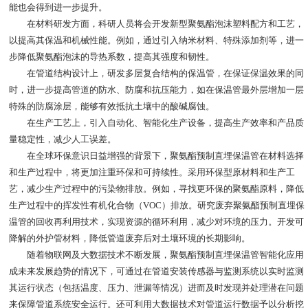
能也会得到进一步提升。
在材料研发方面，科研人员将会开发新型聚氨酯泡沫塑料配方和工艺，
以提高其保温和机械性能。例如，通过引入纳米材料、特殊添加剂等，进一
步降低聚氨酯泡沫的导热系数，提高其强度和韧性。
在管道结构设计上，研发多层复合结构的保温管，在保证保温效果的同
时，进一步提高管道的防水、防腐和抗压能力，如在保温管最外层增加一层
特殊的防腐涂层，能够有效抵抗土壤中的酸碱腐蚀。
在生产工艺上，引入自动化、智能化生产设备，提高生产效率和产品质
量稳定性，减少人工误差。
在全球环保意识日益增强的背景下，聚氨酯预制直埋保温管在材料选择
和生产过程中，将更加注重环保和可持续性。采用环保型原材料和生产工
艺，减少生产过程中的污染物排放。例如，寻找更环保的聚氨酯原料，降低
生产过程中的挥发性有机化合物（VOC）排放。研究废弃聚氨酯预制直埋保
温管的回收再利用技术，实现资源的循环利用，减少对环境的压力。开发可
降解的外护管材料，降低管道废弃后对土壤环境的长期影响。
随着物联网及大数据技术不断发展，聚氨酯预制直埋保温管智能化应用
成未来发展趋势的情况下，可通过在管道安装传感器与监测系统以实时监测
其运行状态（包括温度、压力、泄漏等情况）进而及时发现并处理潜在问题
来保障管道系统安全运行。还可利用大数据技术对管道运行数据予以分析挖