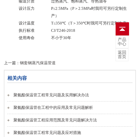
输送介质
过热蒸汽、饱和蒸汽、导热油等
设计压力
P
≤
2.5MPa
（
P
＞
2.5MPa
时我司可另行定制生
产）
设计温度
T
≤
350
℃（
T
＞
350
℃时我司可另行定制生产）
执行标准
CJ/T246-2018
使用寿命
不小于
30
年
产品
中心
返回
首页
上一篇：
钢套钢蒸汽保温管道
相关内容
聚氨酯保温管工程常见问题及实用解决办法
聚氨酯保温管在工程中的应用及常见问题解析
聚氨酯保温管工程应用范围及常见问题解决方法
聚氨酯保温管工程常见问题及应对措施